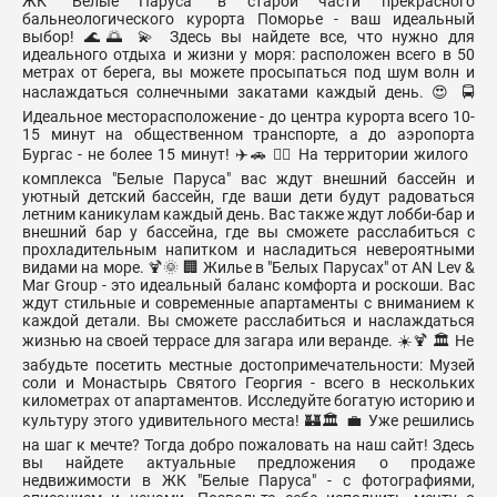
ЖК "Белые Паруса" в старой части прекрасного
бальнеологического курорта Поморье - ваш идеальный
выбор! 🌊🌅 💫 Здесь вы найдете все, что нужно для
идеального отдыха и жизни у моря: расположен всего в 50
метрах от берега, вы можете просыпаться под шум волн и
наслаждаться солнечными закатами каждый день. 😍 🚍
Идеальное месторасположение - до центра курорта всего 10-
15 минут на общественном транспорте, а до аэропорта
Бургас - не более 15 минут! ✈️🚗 🏊‍♀‍ На территории жилого
комплекса "Белые Паруса" вас ждут внешний бассейн и
уютный детский бассейн, где ваши дети будут радоваться
летним каникулам каждый день. Вас также ждут лобби-бар и
внешний бар у бассейна, где вы сможете расслабиться с
прохладительным напитком и насладиться невероятными
видами на море. 🍹🌞 🏢 Жилье в "Белых Парусах" от AN Lev &
Mar Group - это идеальный баланс комфорта и роскоши. Вас
ждут стильные и современные апартаменты с вниманием к
каждой детали. Вы сможете расслабиться и наслаждаться
жизнью на своей террасе для загара или веранде. ☀️🍹 🏛️ Не
забудьте посетить местные достопримечательности: Музей
соли и Монастырь Святого Георгия - всего в нескольких
километрах от апартаментов. Исследуйте богатую историю и
культуру этого удивительного места! 🏰🏛️ 💼 Уже решились
на шаг к мечте? Тогда добро пожаловать на наш сайт! Здесь
вы найдете актуальные предложения о продаже
недвижимости в ЖК "Белые Паруса" - с фотографиями,