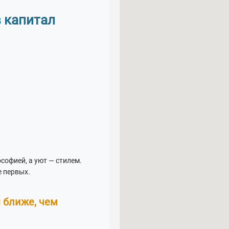
в капитал
софией, а уют — стилем.
е первых.
 ближе, чем