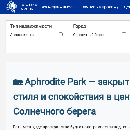
Вся недвижимость
Заявка на продажу
До
Тип недвижимости
Город
Апартаменты
Солнечный берег
Расстояние до моря
Комплекс
Афродита Парк
–
м.
м.
🏡 Aphrodite Park — закры
Количество санузлов
Количество террас
стиля и спокойствия в цен
–
–
Солнечного берега
Есть места, где пространство будто подстраивается под ва