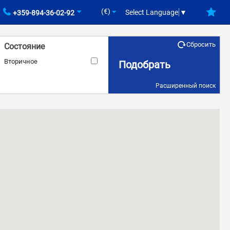
(€)
Select Language
▼
+359-894-36-02-92
Сбросить
Состояние
Вторичное
Подобрать
Расширенный поиск
ID объекта
Наличие лифта