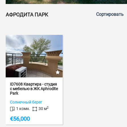
АФРОДИТА ПАРК
Сортировать
ID7608 Квартира - студия
с мебелью в ЖК Aphrodite
Park
ID: 7608
Солнечный берег
2
1 комн.
30 м
€
56,000