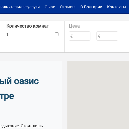
полнительные услуги
О нас
Отзывы
О Болгарии
Контакты
Количество комнат
Цена
1
€
€
–
Такса поддержки
Площадь
–
–
€
€
кв.м.
кв.м.
тый оазис
Мебель
Бассейн
тре
Кондиционер
ше дыхание. Стоит лишь