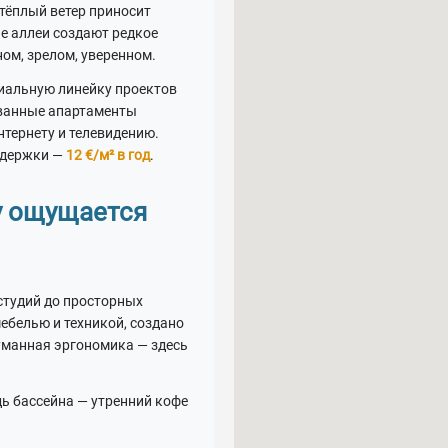
 тёплый ветер приносит
ые аллеи создают редкое
ном, зрелом, уверенном.
миальную линейку проектов
ованные апартаменты
нтернету и телевидению.
оддержки —
12 €/м² в год
.
у ощущается
студий до просторных
белью и техникой, создано
думанная эргономика — здесь
ь бассейна — утренний кофе