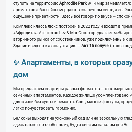
ступить на территорию
Aphrodite Park
🌿, и мир замедляется:
аромат хвои, бассейны мерцают в солнечном свете, а зелён
ощущение приватности. Здесь всё говорит о вкусе — спокой
Комплекс класса люкс построен в 2022 году и входит в пре
«Афродита». Агентство Lev & Mar Group предлагает меблир
вторичного рынка от собственников, уже подключённые к и
Здание введено в эксплуатацию —
Акт 16 получен
, такса п
✨ Апартаменты, в которых сраз
дом
Мы предлагаем квартиры разных форматов — от камерных 
семейных апартаментов. Каждое жилище укомплектовано ме
для жизни без суеты и ремонта. Свет, мягкие фактуры, про
легко почувствовать гармонию.
Балконы выходят на ухоженный сад или на зеркальную глад
здесь пахнет по-особенному, будто свежим началом дня ☕.