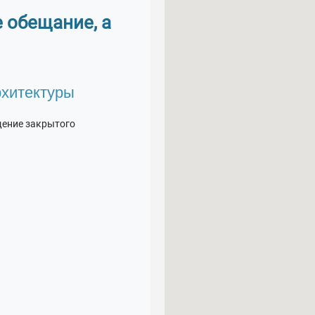
е обещание, а
рхитектуры
щение закрытого